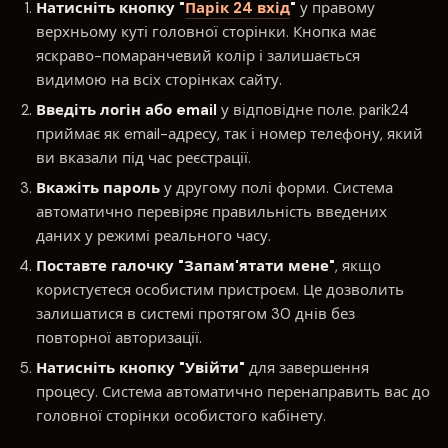
Натисніть кнопку "
Парік 24 вхід
"
у правому
верхньому куті головної сторінки. Кнопка має
яскраво-помаранчевий колір і залишається
видимою на всіх сторінках сайту.
Введіть логін або email
у відповідне поле. parik24
приймає як email-адресу, так і номер телефону, який
ви вказали під час реєстрації.
Вкажіть пароль
у другому полі форми. Система
автоматично перевіряє правильність введених
даних у режимі реального часу.
Поставте галочку "Запам'ятати мене"
, якщо
користуєтеся особистим пристроєм. Це дозволить
залишатися в системі протягом 30 днів без
повторної авторизації.
Натисніть кнопку "Увійти"
для завершення
процесу. Система автоматично перенаправить вас до
головної сторінки особистого кабінету.