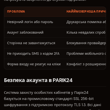
ПРОБЛЕМА
НАЙЙМОВІРНІША ПРИЧИ
Невірний логін або пароль
Друкарська помилка або 
Акаунт заблокований
Кілька невдалих спроб вх
Сторінка не завантажується
Блокування провайдером
Не приходить SMS з кодом 2FA
Проблеми мобільного оп
Форма входу не реагує на кліки
Конфлікт з розширенням
Безпека акаунта в PARIK24
Система захисту особистих кабінетів у Парік24
базується на промисловому стандарті SSL 256-bit
шифрування з підтримкою протоколу TLS 1.3. Всі дані