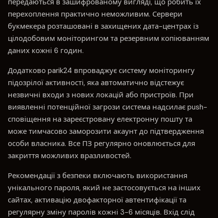
передаються в зашифрованому вигляді, що робить їх
перехоплення практично неможливим. Сервери
букмекера розташовані в захищених дата-центрах із
цілодобовим моніторингом та резервним копіюванням
даних кожні 6 годин.
Додатково parik24 впроваджує систему моніторингу
підозрілої активності, яка автоматично відстежує
незвичні входи з нових локацій або пристроїв. При
виявленні потенційної загрози система надсилає push-
сповіщення на зареєстровану електронну пошту та
може тимчасово заморозити акаунт до підтвердження
особи власника. Все ПЗ регулярно оновлюється для
закриття можливих вразливостей.
Рекомендації з безпеки включають використання
унікального пароля, який не застосовується на інших
сайтах, активацію двофакторної автентифікації та
регулярну зміну паролів кожні 3-6 місяців. Вхід слід