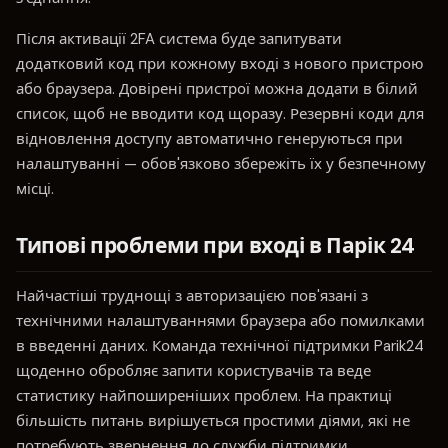
Після активації 2FA система буде запитувати
додатковий код при кожному вході з нового пристрою
або браузера. Довірені пристрої можна додати в білий
список, щоб не вводити код щоразу. Резервні коди для
відновлення доступу автоматично генеруються при
налаштуванні — обов'язково збережіть їх у безпечному
місці.
Типові проблеми при вході в Парік 24
Найчастіші труднощі з авторизацією пов'язані з
технічними налаштуваннями браузера або помилками
в введенні даних. Команда технічної підтримки Parik24
щоденно обробляє запити користувачів та веде
статистику найпоширеніших проблем. На практиці
більшість питань вирішується простими діями, які не
потребують звернення до служби підтримки.