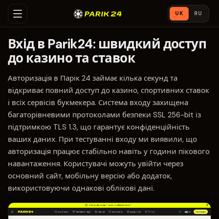
UK
RU
Вхід в Parik24: швидкий доступ
до казино та ставок
Авторизація в Парік 24 займає кілька секунд та
відкриває повний доступ до казино, спортивних ставок
і всіх сервісів букмекера. Система входу захищена
багаторівневими протоколами безпеки SSL 256-bit із
підтримкою TLS 1.3, що гарантує конфіденційність
ваших даних. При тестуванні входу ми виявили, що
авторизація працює стабільно навіть у години пікового
навантаження. Користувачі можуть увійти через
основний сайт, мобільну версію або додаток,
використовуючи однакові облікові дані.