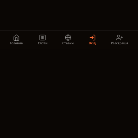
Головна
Слоти
Ставки
Вхід
Реєстрація
Будь в курсі,
приєднуйся до нас!