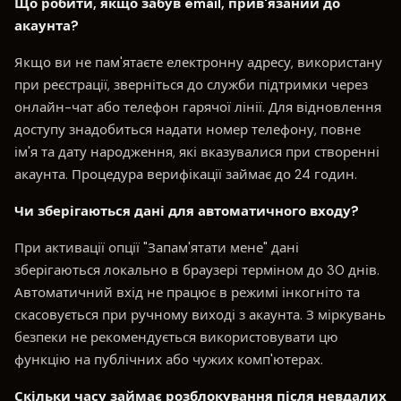
Що робити, якщо забув email, прив'язаний до
акаунта?
Якщо ви не пам'ятаєте електронну адресу, використану
при реєстрації, зверніться до служби підтримки через
онлайн-чат або телефон гарячої лінії. Для відновлення
доступу знадобиться надати номер телефону, повне
ім'я та дату народження, які вказувалися при створенні
акаунта. Процедура верифікації займає до 24 годин.
Чи зберігаються дані для автоматичного входу?
При активації опції "Запам'ятати мене" дані
зберігаються локально в браузері терміном до 30 днів.
Автоматичний вхід не працює в режимі інкогніто та
скасовується при ручному виході з акаунта. З міркувань
безпеки не рекомендується використовувати цю
функцію на публічних або чужих комп'ютерах.
Скільки часу займає розблокування після невдалих