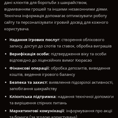
дані клієнтів для боротьби з шахрайством,
відмиванням грошей та іншими незаконними діями.
Технічна інформація допомагає оптимізувати роботу
сайту та персоналізувати ігровий досвід для кожного
користувача.
Надання ігрових послуг:
створення облікового
запису, доступ до слотів та ставок, обробка виграшів
Верифікація особи:
підтвердження віку та особи
відповідно до ліцензійних вимог Кюрасао
Фінансові операції:
обробка депозитів, виведення
коштів, ведення ігрового балансу
Безпека та захист:
виявлення підозрілої активності,
запобігання шахрайству
Клієнтська підтримка:
надання технічної допомоги
та вирішення спірних питань
Маркетингові комунікації:
інформування про акції
та бонуси (за згодою користувача)