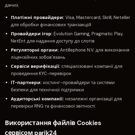
даних.
Платіжні провайдери:
Visa, Mastercard, Skrill, Neteller
для обробки фінансових транзакцій
Провайдери ігор:
Evolution Gaming, Pragmatic Play,
NetEnt для надання доступу до слотів
Регуляторні органи:
Antillephone N.V. для виконання
ліцензійних зобов'язань
Сервіси верифікації:
спеціалізовані компанії для
проведення KYC-перевірок
IT-партнери:
хостинг-провайдери та системи
безпеки для технічної підтримки
Аудиторські компанії:
незалежні організації для
перевірки RNG та фінансової звітності
Використання файлів Cookies
сервісом parik24