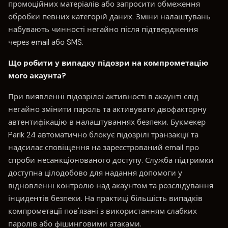
промоційних матеріалів або запросити обмеження
обробки певних категорій даних. Зміни налаштувань
набувають чинності негайно після підтвердження
через email або SMS.
Що робити у випадку підозри на компрометацію
мого акаунта?
При виявленні підозрілої активності в акаунті слід
негайно змінити пароль та активувати двофакторну
автентифікацію в налаштуваннях безпеки. Букмекер
Parik 24 автоматично блокує підозрілі транзакції та
надсилає сповіщення на зареєстрований email про
спроби несанкціонованого доступу. Служба підтримки
доступна цілодобово для надання допомоги у
відновленні контролю над акаунтом та розслідування
інцидентів безпеки. На практиці більшість випадків
компрометації пов'язані з використанням слабких
паролів або фішинговими атаками.