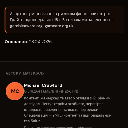
Азартні ігри пов'язані з ризиком фінансових втрат.
Грайте відповідально. 18+. За ознаками залежності —
gambleaware.org, gamcare.org.uk.
Оновлено:
28.04.2026
АВТОРИ МАТЕРІАЛУ
Michael Crawford
MC
ОГЛЯДАЧ ГЕМБЛІНГ-ІНДУСТРІЇ
Контент-менеджер та автор оглядів з 12-річним
досвідом. Тестує сервіси особисто, перевіряє
швидкість виведення та якість підтримки.
Спеціалізація — YMYL-контент та відповідальний
гемблінг.
Пошта:
m.crawford@maxfootballsim.com