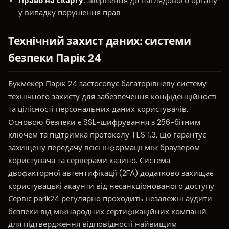
Право на скаргу:
звернення до наглядового органу
у випадку порушення прав
Технічний захист даних: системи
безпеки Парік 24
Букмекер Парік 24 застосовує багаторівневу систему
технічного захисту для забезпечення конфіденційності
та цілісності персональних даних користувачів.
Основою безпеки є SSL-шифрування з 256-бітним
ключем та підтримка протоколу TLS 1.3, що гарантує
захищену передачу всієї інформації між браузером
користувача та серверами казино. Система
двофакторної автентифікації (2FA) додатково захищає
користувацькі акаунти від несанкціонованого доступу.
Сервіс parik24 регулярно проходить незалежні аудити
безпеки від міжнародних сертифікаційних компаній
для підтвердження відповідності найвищим